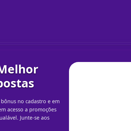
 Melhor
postas
r bônus no cadastro e em
tem acesso a promoções
ualável. Junte-se aos