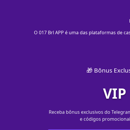
O 017 Brl APP é uma das plataformas de cas
🎁 Bônus Exclu
VIP
Receba bônus exclusivos do Telegra
e códigos promocionai