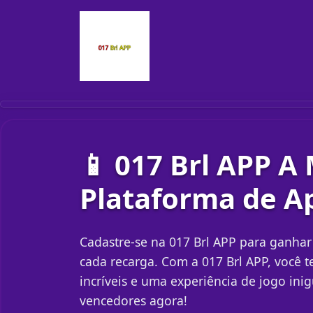
📱 017 Brl APP A
Plataforma de A
Cadastre-se na 017 Brl APP para ganha
cada recarga. Com a 017 Brl APP, você 
incríveis e uma experiência de jogo inig
vencedores agora!