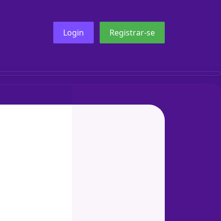
Login
Registrar-se