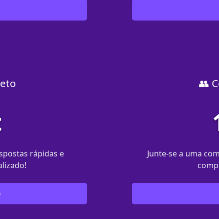
reto
👥 
t
espostas rápidas e
Junte-se a uma com
lizado!
compa
e