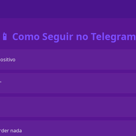
📱 Como Seguir no Telegram
ositivo
"
erder nada