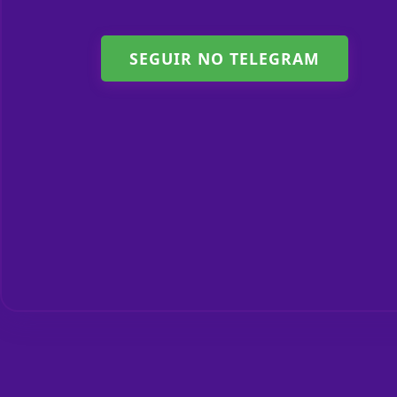
SEGUIR NO TELEGRAM