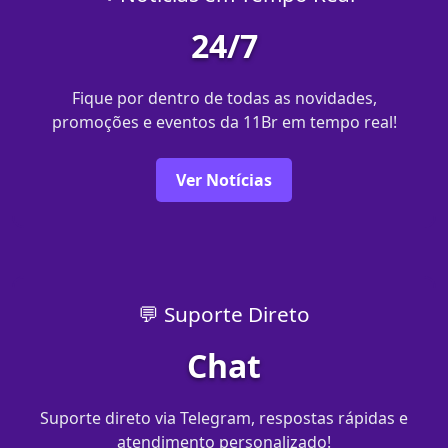
24/7
Fique por dentro de todas as novidades,
promoções e eventos da 11Br em tempo real!
Ver Notícias
💬 Suporte Direto
Chat
Suporte direto via Telegram, respostas rápidas e
atendimento personalizado!