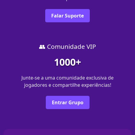
Falar Suporte
👥 Comunidade VIP
1000+
Junte-se a uma comunidade exclusiva de
jogadores e compartilhe experiências!
Entrar Grupo