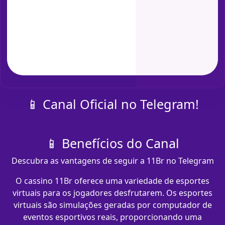
📱 Canal Oficial no Telegram!
📱 Benefícios do Canal
Descubra as vantagens de seguir a 11Br no Telegram
O cassino 11Br oferece uma variedade de esportes
virtuais para os jogadores desfrutarem. Os esportes
virtuais são simulações geradas por computador de
eventos esportivos reais, proporcionando uma