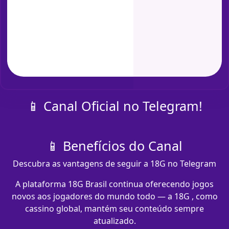
📱 Canal Oficial no Telegram!
📱 Benefícios do Canal
Descubra as vantagens de seguir a 18G no Telegram
A plataforma 18G Brasil continua oferecendo jogos
novos aos jogadores do mundo todo — a 18G , como
cassino global, mantém seu conteúdo sempre
atualizado.