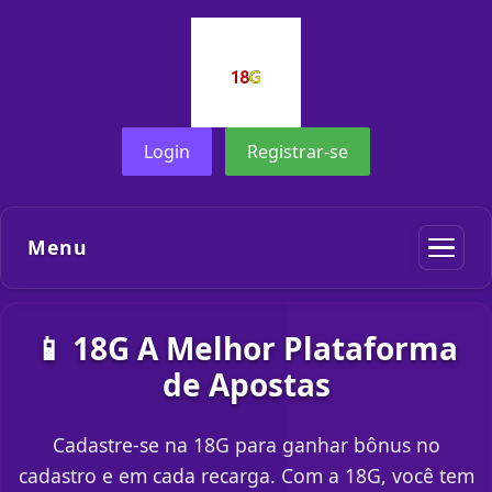
Login
Registrar-se
Menu
📱 18G A Melhor Plataforma
de Apostas
Cadastre-se na 18G para ganhar bônus no
cadastro e em cada recarga. Com a 18G, você tem