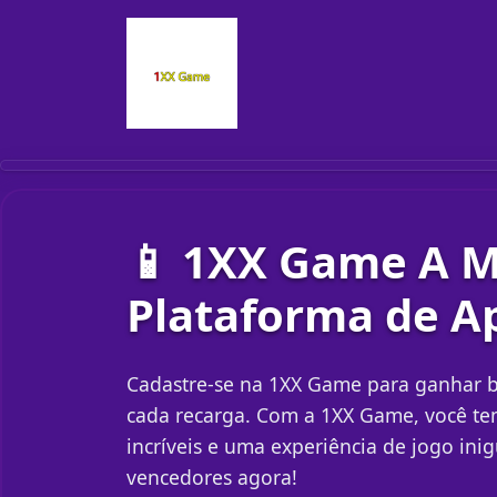
📱 1XX Game A M
Plataforma de A
Cadastre-se na 1XX Game para ganhar 
cada recarga. Com a 1XX Game, você t
incríveis e uma experiência de jogo inig
vencedores agora!