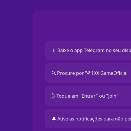
📱 Baixe o app Telegram no seu disp
🔍 Procure por "@1XX GameOficial"
👆 Toque em "Entrar" ou "Join"
🔔 Ative as notificações para não p