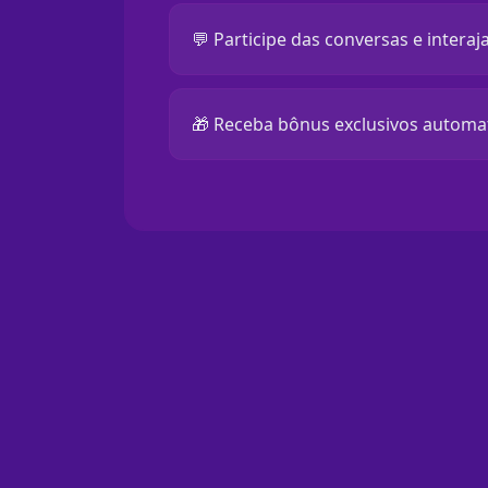
💬 Participe das conversas e interaj
🎁 Receba bônus exclusivos autom