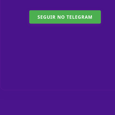
SEGUIR NO TELEGRAM