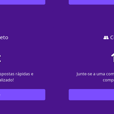
reto
👥 
t
espostas rápidas e
Junte-se a uma com
lizado!
compa
e