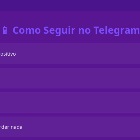
📱 Como Seguir no Telegram
ositivo
erder nada