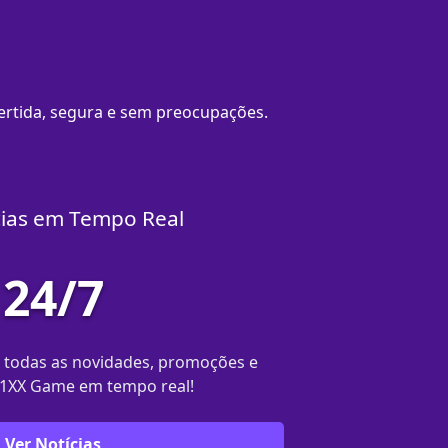
rtida, segura e sem preocupações.
cias em Tempo Real
24/7
e todas as novidades, promoções e
 1XX Game em tempo real!
Ver Notícias