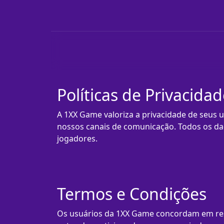
Políticas de Privacida
A 1XX Game valoriza a privacidade de seus
nossos canais de comunicação. Todos os dad
jogadores.
Termos e Condições
Os usuários da 1XX Game concordam em resp