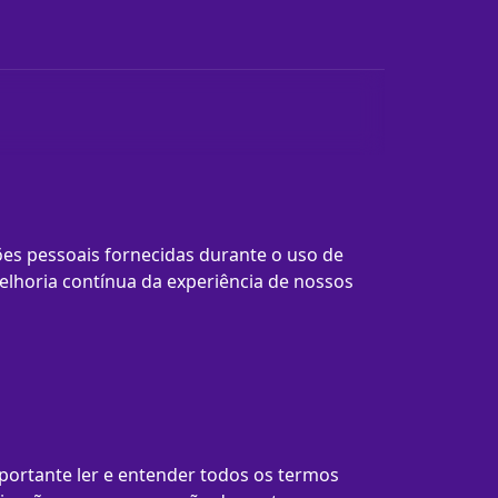
es pessoais fornecidas durante o uso de
elhoria contínua da experiência de nossos
portante ler e entender todos os termos