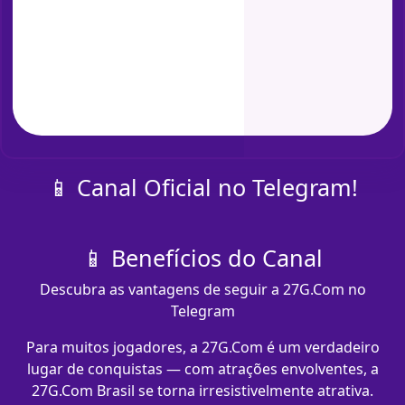
📱 Canal Oficial no Telegram!
📱 Benefícios do Canal
Descubra as vantagens de seguir a 27G.Com no
Telegram
Para muitos jogadores, a 27G.Com é um verdadeiro
lugar de conquistas — com atrações envolventes, a
27G.Com Brasil se torna irresistivelmente atrativa.