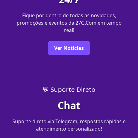
Fique por dentro de todas as novidades,
promoções e eventos da 27G.Com em tempo
real!
Ver Notícias
💬 Suporte Direto
Chat
Suporte direto via Telegram, respostas rápidas e
atendimento personalizado!