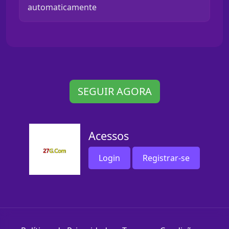
automaticamente
SEGUIR AGORA
Acessos
Login
Registrar-se