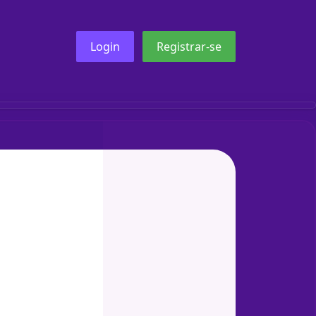
Login
Registrar-se