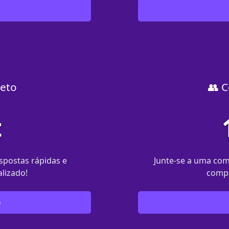
reto
👥 
t
espostas rápidas e
Junte-se a uma com
lizado!
compa
e