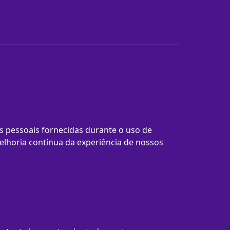
s pessoais fornecidas durante o uso de
elhoria contínua da experiência de nossos