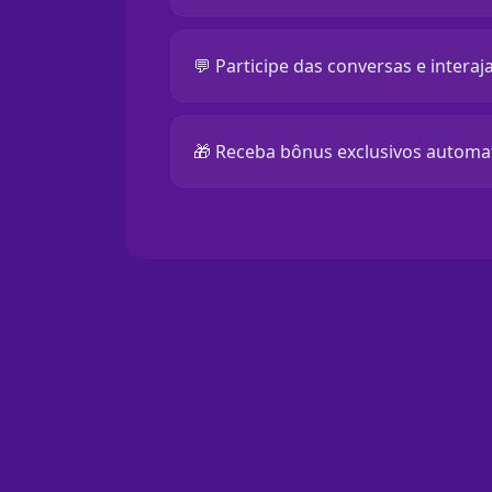
💬 Participe das conversas e interaj
🎁 Receba bônus exclusivos autom