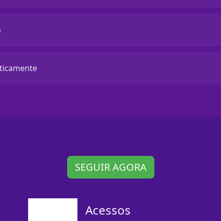
a
aticamente
SEGUIR AGORA
Acessos