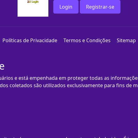
Login
Registrar-se
Políticas de Privacidade
Termos e Condições
Sitemap
de
 usuários e está empenhada em proteger todas as informaçõe
os coletados são utilizados exclusivamente para fins de m