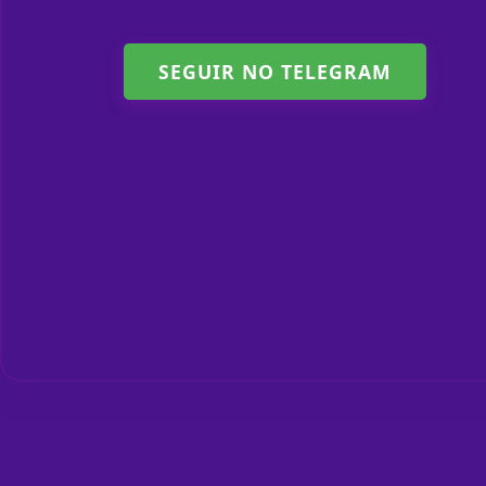
SEGUIR NO TELEGRAM