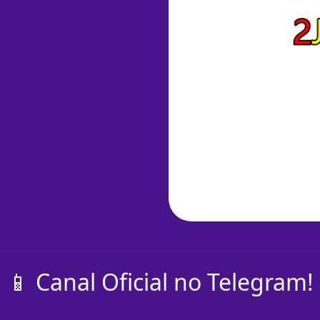
📱 Canal Oficial no Telegram!