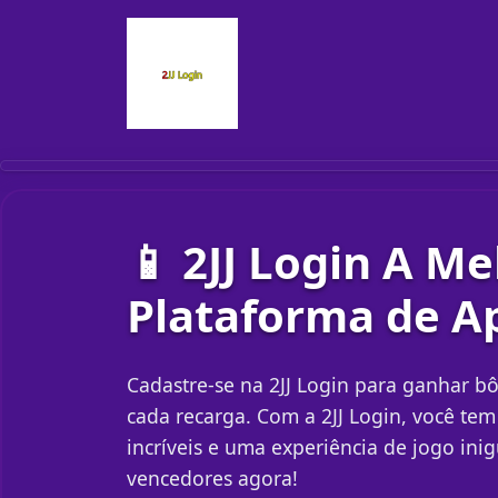
📱 2JJ Login A Me
Plataforma de A
Cadastre-se na 2JJ Login para ganhar b
cada recarga. Com a 2JJ Login, você te
incríveis e uma experiência de jogo inig
vencedores agora!