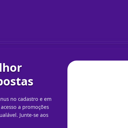
lhor
postas
ônus no cadastro e em
m acesso a promoções
ualável. Junte-se aos