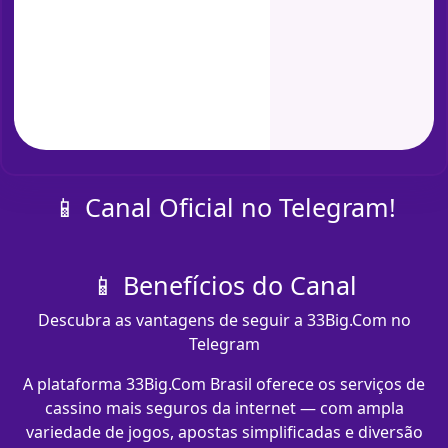
📱 Canal Oficial no Telegram!
📱 Benefícios do Canal
Descubra as vantagens de seguir a 33Big.Com no
Telegram
A plataforma 33Big.Com Brasil oferece os serviços de
cassino mais seguros da internet — com ampla
variedade de jogos, apostas simplificadas e diversão