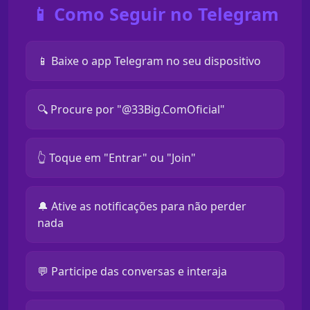
📱 Como Seguir no Telegram
📱 Baixe o app Telegram no seu dispositivo
🔍 Procure por "@33Big.ComOficial"
👆 Toque em "Entrar" ou "Join"
🔔 Ative as notificações para não perder
nada
💬 Participe das conversas e interaja