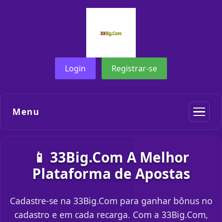
Login
Registrar-se
Menu
📱 33Big.Com A Melhor
Plataforma de Apostas
Cadastre-se na 33Big.Com para ganhar bônus no
cadastro e em cada recarga. Com a 33Big.Com,