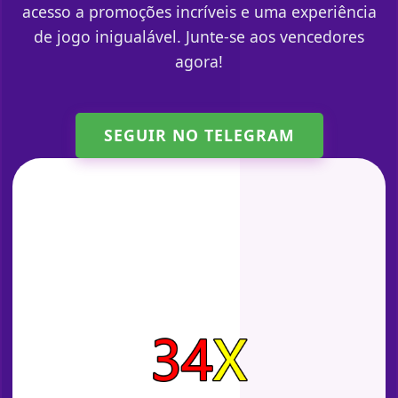
acesso a promoções incríveis e uma experiência
de jogo inigualável. Junte-se aos vencedores
agora!
SEGUIR NO TELEGRAM