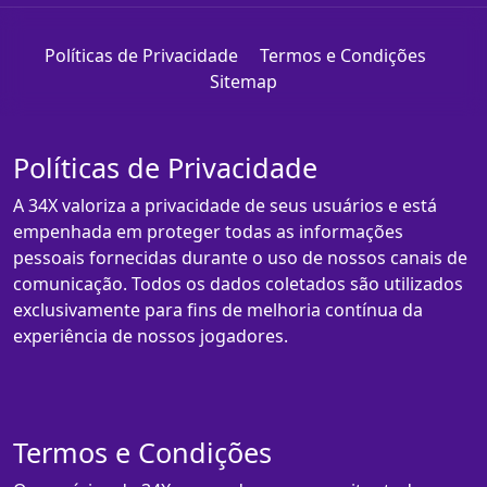
Políticas de Privacidade
Termos e Condições
Sitemap
Políticas de Privacidade
A 34X valoriza a privacidade de seus usuários e está
empenhada em proteger todas as informações
pessoais fornecidas durante o uso de nossos canais de
comunicação. Todos os dados coletados são utilizados
exclusivamente para fins de melhoria contínua da
experiência de nossos jogadores.
Termos e Condições