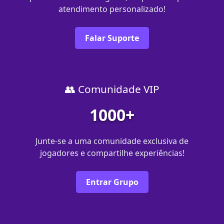
atendimento personalizado!
Falar Suporte
👥 Comunidade VIP
1000+
Junte-se a uma comunidade exclusiva de
jogadores e compartilhe experiências!
Entrar Grupo