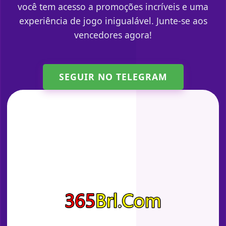
você tem acesso a promoções incríveis e uma
experiência de jogo inigualável. Junte-se aos
vencedores agora!
SEGUIR NO TELEGRAM