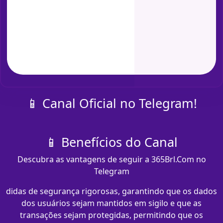
📱 Canal Oficial no Telegram!
📱 Benefícios do Canal
Descubra as vantagens de seguir a 365Brl.Com no
Telegram
didas de segurança rigorosas, garantindo que os dados
dos usuários sejam mantidos em sigilo e que as
transações sejam protegidas, permitindo que os