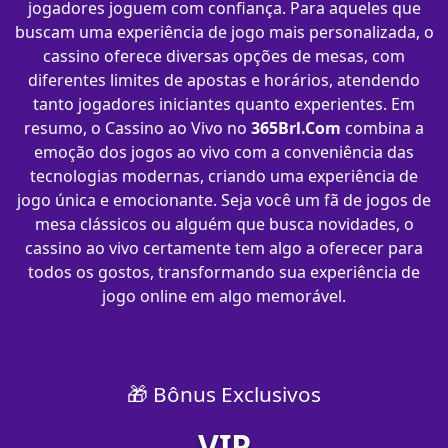
jogadores joguem com confiança. Para aqueles que
buscam uma experiência de jogo mais personalizada, o
cassino oferece diversas opções de mesas, com
diferentes limites de apostas e horários, atendendo
tanto jogadores iniciantes quanto experientes. Em
resumo, o Cassino ao Vivo no
365Brl.Com
combina a
emoção dos jogos ao vivo com a conveniência das
tecnologias modernas, criando uma experiência de
jogo única e emocionante. Seja você um fã de jogos de
mesa clássicos ou alguém que busca novidades, o
cassino ao vivo certamente tem algo a oferecer para
todos os gostos, transformando sua experiência de
jogo online em algo memorável.
🎁 Bônus Exclusivos
VIP