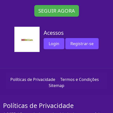
SEGUIR AGORA
Acessos
Login
Registrar-se
Políticas de Privacidade
Termos e Condições
Sitemap
Políticas de Privacidade