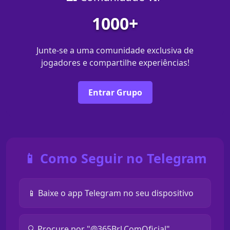
1000+
Junte-se a uma comunidade exclusiva de
jogadores e compartilhe experiências!
Entrar Grupo
📱 Como Seguir no Telegram
📱 Baixe o app Telegram no seu dispositivo
🔍 Procure por "@365Brl.ComOficial"