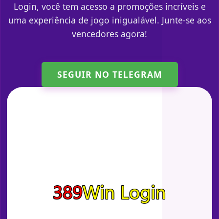
Login, você tem acesso a promoções incríveis e
uma experiência de jogo inigualável. Junte-se aos
vencedores agora!
SEGUIR NO TELEGRAM