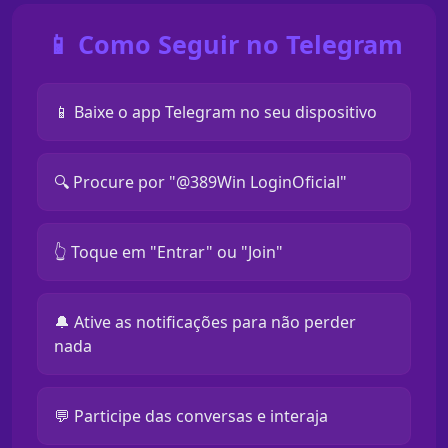
📱 Como Seguir no Telegram
📱 Baixe o app Telegram no seu dispositivo
🔍 Procure por "@389Win LoginOficial"
👆 Toque em "Entrar" ou "Join"
🔔 Ative as notificações para não perder
nada
💬 Participe das conversas e interaja