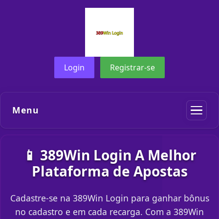
Login
Registrar-se
Menu
📱 389Win Login A Melhor
Plataforma de Apostas
Cadastre-se na 389Win Login para ganhar bônus
no cadastro e em cada recarga. Com a 389Win