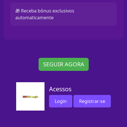
🎁 Receba bônus exclusivos
automaticamente
SEGUIR AGORA
Acessos
Login
Registrar-se