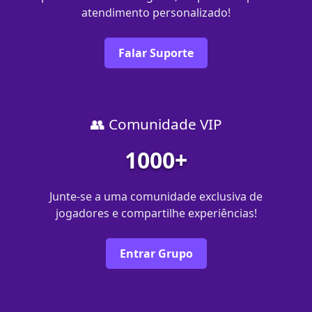
atendimento personalizado!
Falar Suporte
👥 Comunidade VIP
1000+
Junte-se a uma comunidade exclusiva de
jogadores e compartilhe experiências!
Entrar Grupo