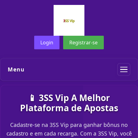
Login
Registrar-se
Menu
📱 3SS Vip A Melhor
Plataforma de Apostas
Cadastre-se na 3SS Vip para ganhar bônus no
cadastro e em cada recarga. Com a 3SS Vip, você