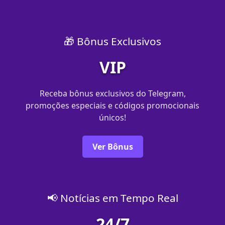
🎁 Bônus Exclusivos
VIP
Receba bônus exclusivos do Telegram,
promoções especiais e códigos promocionais
únicos!
Ver Bônus
📢 Notícias em Tempo Real
24/7