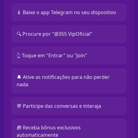
📱 Baixe o app Telegram no seu dispositivo
🔍 Procure por "@3SS VipOficial"
👆 Toque em "Entrar" ou "Join"
🔔 Ative as notificações para não perder
nada
💬 Participe das conversas e interaja
🎁 Receba bônus exclusivos
automaticamente