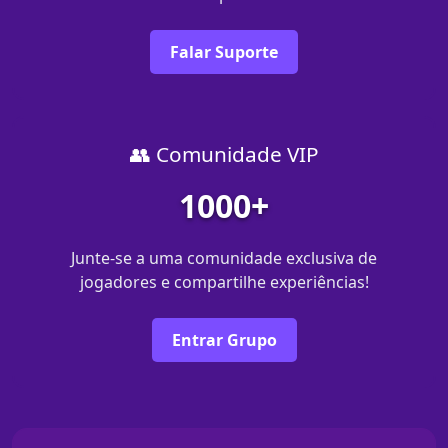
Falar Suporte
👥 Comunidade VIP
1000+
Junte-se a uma comunidade exclusiva de
jogadores e compartilhe experiências!
Entrar Grupo