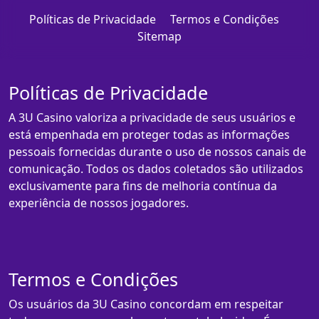
Políticas de Privacidade
Termos e Condições
Sitemap
Políticas de Privacidade
A 3U Casino valoriza a privacidade de seus usuários e
está empenhada em proteger todas as informações
pessoais fornecidas durante o uso de nossos canais de
comunicação. Todos os dados coletados são utilizados
exclusivamente para fins de melhoria contínua da
experiência de nossos jogadores.
Termos e Condições
Os usuários da 3U Casino concordam em respeitar