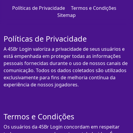
Políticas de Privacidade
Termos e Condições
Sitemap
Políticas de Privacidade
A 45Br Login valoriza a privacidade de seus usuários e
está empenhada em proteger todas as informações
pessoais fornecidas durante o uso de nossos canais de
comunicação. Todos os dados coletados são utilizados
exclusivamente para fins de melhoria contínua da
experiência de nossos jogadores.
Termos e Condições
Os usuários da 45Br Login concordam em respeitar