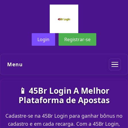
Login
Registrar-se
Menu
📱 45Br Login A Melhor
Plataforma de Apostas
Cadastre-se na 45Br Login para ganhar bônus no
cadastro e em cada recarga. Com a 45Br Login,