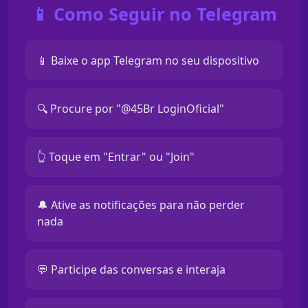
📱 Como Seguir no Telegram
📱 Baixe o app Telegram no seu dispositivo
🔍 Procure por "@45Br LoginOficial"
👆 Toque em "Entrar" ou "Join"
🔔 Ative as notificações para não perder
nada
💬 Participe das conversas e interaja