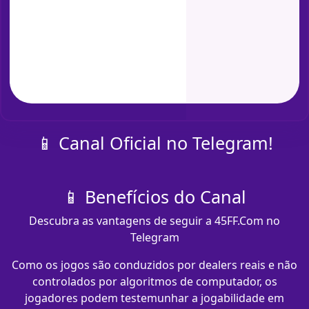
📱 Canal Oficial no Telegram!
📱 Benefícios do Canal
Descubra as vantagens de seguir a 45FF.Com no
Telegram
Como os jogos são conduzidos por dealers reais e não
controlados por algoritmos de computador, os
jogadores podem testemunhar a jogabilidade em