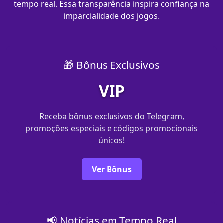
tempo real. Essa transparência inspira confiança na
imparcialidade dos jogos.
🎁 Bônus Exclusivos
VIP
Receba bônus exclusivos do Telegram,
promoções especiais e códigos promocionais
únicos!
Ver Bônus
📢 Notícias em Tempo Real