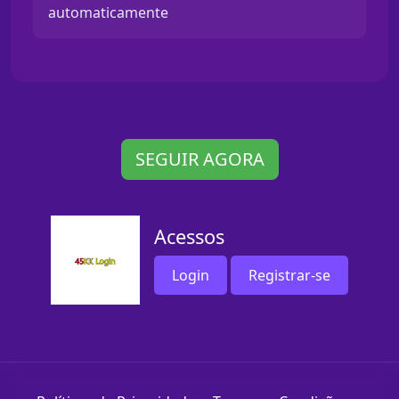
automaticamente
SEGUIR AGORA
Acessos
Login
Registrar-se