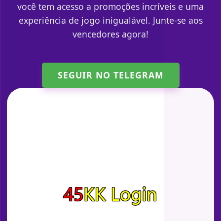
você tem acesso a promoções incríveis e uma
experiência de jogo inigualável. Junte-se aos
vencedores agora!
SEGUIR NO TELEGRAM