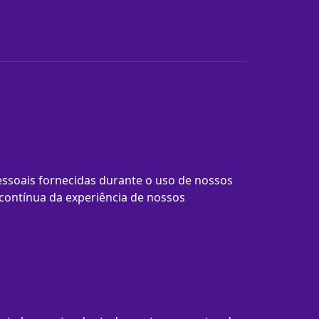
essoais fornecidas durante o uso de nossos
 contínua da experiência de nossos