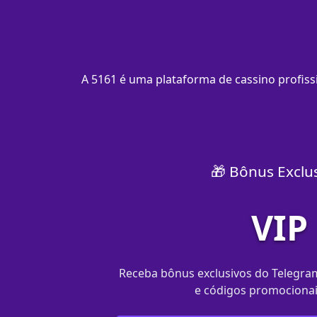
A 5161 é uma plataforma de cassino profiss
🎁 Bônus Exclu
VIP
Receba bônus exclusivos do Telegra
e códigos promocionai