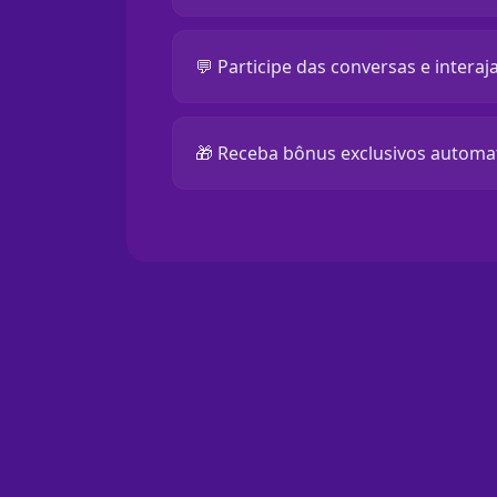
💬 Participe das conversas e interaj
🎁 Receba bônus exclusivos autom