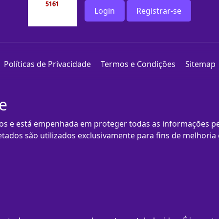
Login
Registrar-se
Políticas de Privacidade
Termos e Condições
Sitemap
de
rios e está empenhada em proteger todas as informações p
tados são utilizados exclusivamente para fins de melhoria