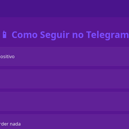
📱 Como Seguir no Telegram
ositivo
erder nada