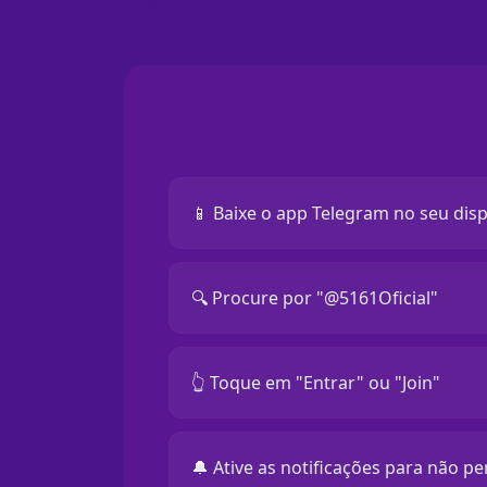
📱 Baixe o app Telegram no seu disp
🔍 Procure por "@5161Oficial"
👆 Toque em "Entrar" ou "Join"
🔔 Ative as notificações para não p