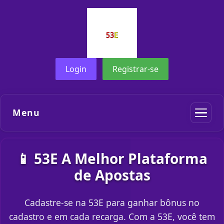
Login
Registrar-se
Menu
📱 53E A Melhor Plataforma
de Apostas
Cadastre-se na 53E para ganhar bônus no
cadastro e em cada recarga. Com a 53E, você tem