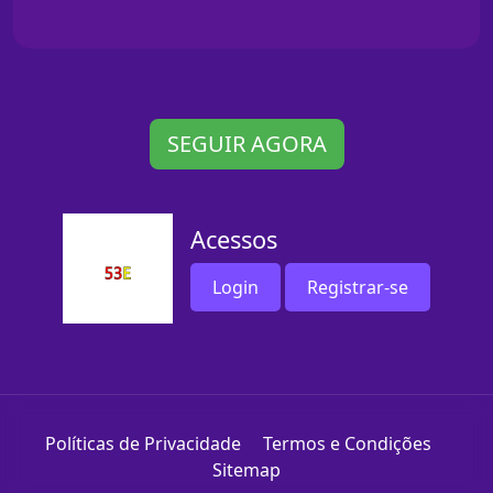
SEGUIR AGORA
Acessos
Login
Registrar-se
Políticas de Privacidade
Termos e Condições
Sitemap