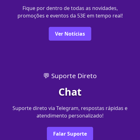
Fique por dentro de todas as novidades,
promoções e eventos da 53E em tempo real!
Ver Notícias
💬 Suporte Direto
Chat
Suporte direto via Telegram, respostas rápidas e
atendimento personalizado!
Falar Suporte