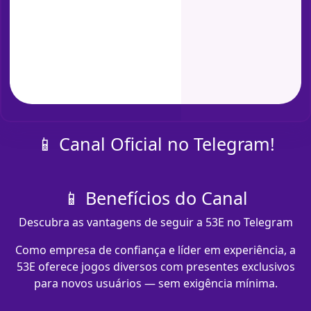
📱 Canal Oficial no Telegram!
📱 Benefícios do Canal
Descubra as vantagens de seguir a 53E no Telegram
Como empresa de confiança e líder em experiência, a
53E oferece jogos diversos com presentes exclusivos
para novos usuários — sem exigência mínima.