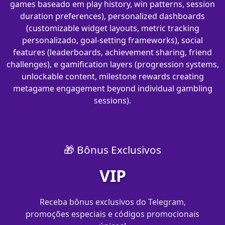
games baseado em play history, win patterns, session
duration preferences), personalized dashboards
(customizable widget layouts, metric tracking
personalizado, goal-setting frameworks), social
features (leaderboards, achievement sharing, friend
challenges), e gamification layers (progression systems,
unlockable content, milestone rewards creating
metagame engagement beyond individual gambling
sessions).
🎁 Bônus Exclusivos
VIP
Receba bônus exclusivos do Telegram,
promoções especiais e códigos promocionais