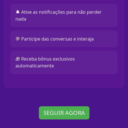
🔔 Ative as notificações para não perder
nada
💬 Participe das conversas e interaja
🎁 Receba bônus exclusivos
automaticamente
SEGUIR AGORA