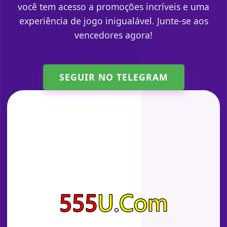
você tem acesso a promoções incríveis e uma
experiência de jogo inigualável. Junte-se aos
vencedores agora!
SEGUIR NO TELEGRAM