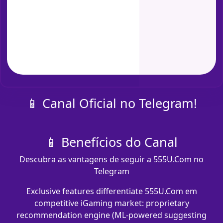
📱 Canal Oficial no Telegram!
📱 Benefícios do Canal
Descubra as vantagens de seguir a 555U.Com no
Telegram
Exclusive features differentiate 555U.Com em
competitive iGaming market: proprietary
recommendation engine (ML-powered suggesting