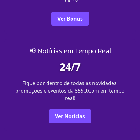
únicos!
Ver Bônus
📢 Notícias em Tempo Real
24/7
Fique por dentro de todas as novidades,
promoções e eventos da 555U.Com em tempo
real!
Ver Notícias