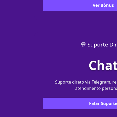
Ver Bônus
💬 Suporte Di
Cha
Suporte direto via Telegram, r
atendimento persona
Falar Suport