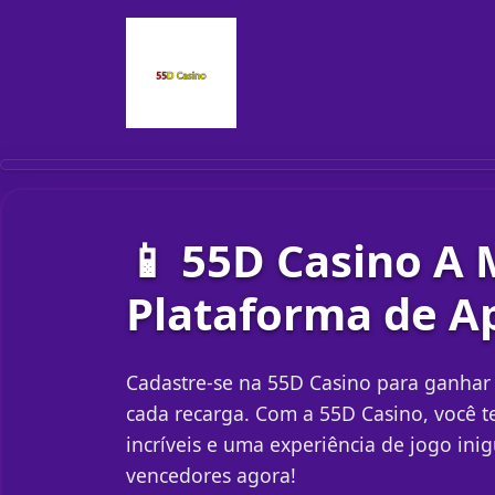
📱 55D Casino A 
Plataforma de A
Cadastre-se na 55D Casino para ganhar
cada recarga. Com a 55D Casino, você 
incríveis e uma experiência de jogo inig
vencedores agora!