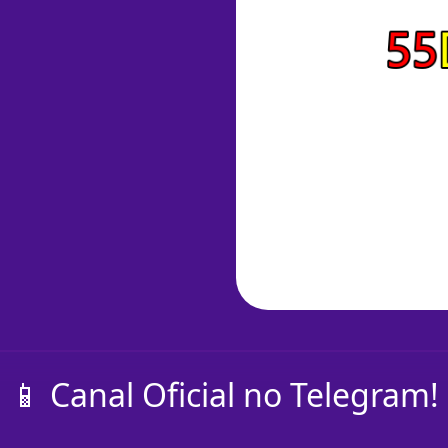
📱 Canal Oficial no Telegram!