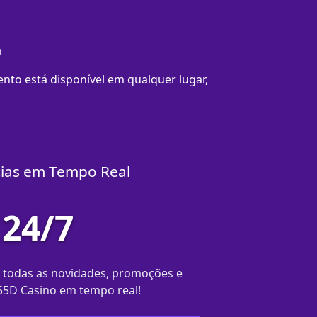
m
nto está disponível em qualquer lugar,
cias em Tempo Real
24/7
e todas as novidades, promoções e
55D Casino em tempo real!