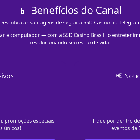
📱 Benefícios do Canal
Descubra as vantagens de seguir a 55D Casino no Telegra
ar e computador — com a 55D Casino Brasil , o entretenime
revolucionando seu estilo de vida.
sivos
📢 Notí
m, promoções especiais
Fique por dentro d
s únicos!
eventos da 