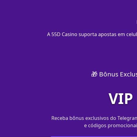
A 55D Casino suporta apostas em celul
🎁 Bônus Exclu
VIP
Receba bônus exclusivos do Telegra
e códigos promocionai