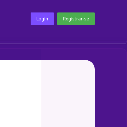
Login
Registrar-se