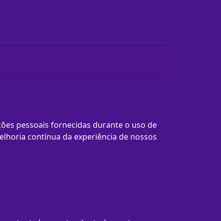
ções pessoais fornecidas durante o uso de
elhoria contínua da experiência de nossos