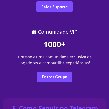
Falar Suporte
👥 Comunidade VIP
1000+
Junte-se a uma comunidade exclusiva de
jogadores e compartilhe experiências!
Entrar Grupo
📱 Como Seguir no Telegram