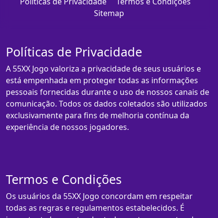
Políticas de Privacidade
Termos e Condições
Sitemap
Políticas de Privacidade
A 55XX Jogo valoriza a privacidade de seus usuários e
está empenhada em proteger todas as informações
pessoais fornecidas durante o uso de nossos canais de
comunicação. Todos os dados coletados são utilizados
exclusivamente para fins de melhoria contínua da
experiência de nossos jogadores.
Termos e Condições
Os usuários da 55XX Jogo concordam em respeitar
todas as regras e regulamentos estabelecidos. É