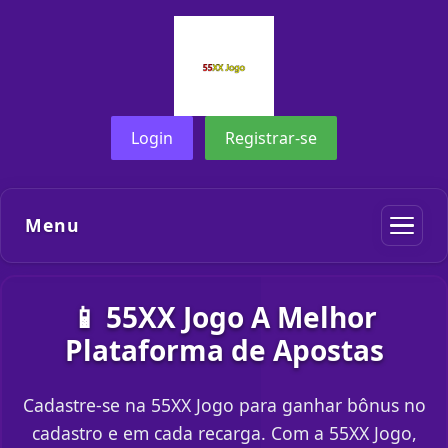
Login
Registrar-se
Menu
📱 55XX Jogo A Melhor
Plataforma de Apostas
Cadastre-se na 55XX Jogo para ganhar bônus no
cadastro e em cada recarga. Com a 55XX Jogo,