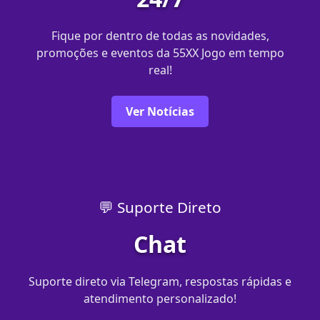
Fique por dentro de todas as novidades,
promoções e eventos da 55XX Jogo em tempo
real!
Ver Notícias
💬 Suporte Direto
Chat
Suporte direto via Telegram, respostas rápidas e
atendimento personalizado!