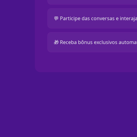
💬 Participe das conversas e interaj
🎁 Receba bônus exclusivos autom