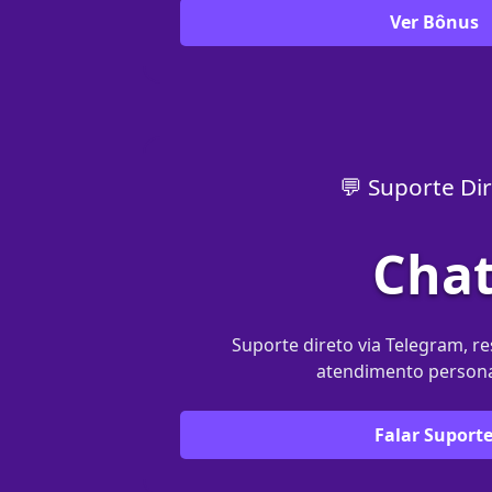
Ver Bônus
💬 Suporte Di
Cha
Suporte direto via Telegram, r
atendimento persona
Falar Suport