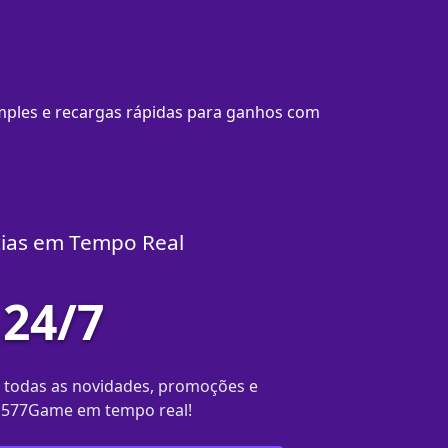
mples e recargas rápidas para ganhos com
cias em Tempo Real
24/7
e todas as novidades, promoções e
 577Game em tempo real!