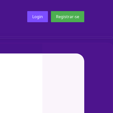
Login
Registrar-se