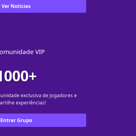
Ver Notícias
Comunidade VIP
1000+
unidade exclusiva de jogadores e
rtilhe experiências!
Entrar Grupo