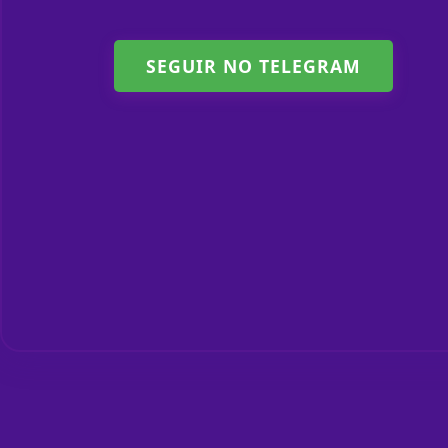
SEGUIR NO TELEGRAM