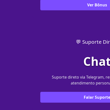
Ver Bônus
💬 Suporte Di
Cha
Suporte direto via Telegram, r
atendimento persona
Falar Suport