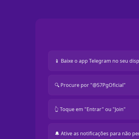
📱 Baixe o app Telegram no seu disp
🔍 Procure por "@57PgOficial"
👆 Toque em "Entrar" ou "Join"
🔔 Ative as notificações para não p