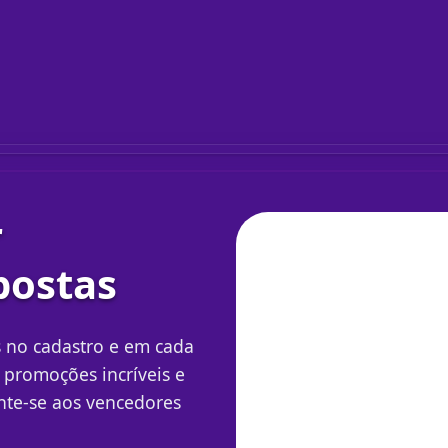
r
postas
 no cadastro e em cada
 promoções incríveis e
unte-se aos vencedores