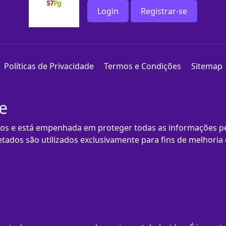
Login
Registrar-se
Políticas de Privacidade
Termos e Condições
Sitemap
de
rios e está empenhada em proteger todas as informações p
tados são utilizados exclusivamente para fins de melhoria