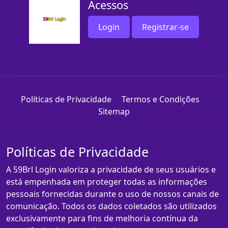
Acessos
Login
Registrar-se
Políticas de Privacidade
Termos e Condições
Sitemap
Políticas de Privacidade
A 59Brl Login valoriza a privacidade de seus usuários e
está empenhada em proteger todas as informações
pessoais fornecidas durante o uso de nossos canais de
comunicação. Todos os dados coletados são utilizados
exclusivamente para fins de melhoria contínua da