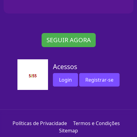
SEGUIR AGORA
Acessos
Login
Registrar-se
Políticas de Privacidade
Termos e Condições
Sitemap