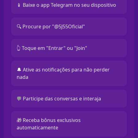
📱 Baixe o app Telegram no seu dispositivo
🔍 Procure por "@5J55Oficial"
👆 Toque em "Entrar" ou "Join"
🔔 Ative as notificações para não perder
nada
💬 Participe das conversas e interaja
🎁 Receba bônus exclusivos
automaticamente