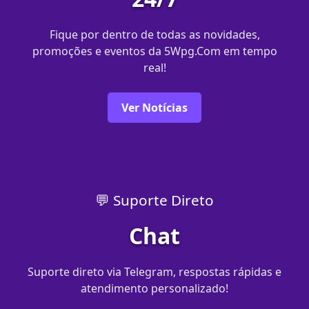
Fique por dentro de todas as novidades,
promoções e eventos da 5Wpg.Com em tempo
real!
Ver Notícias
💬 Suporte Direto
Chat
Suporte direto via Telegram, respostas rápidas e
atendimento personalizado!