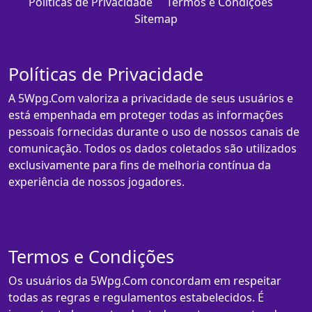
Políticas de Privacidade
Termos e Condições
Sitemap
Políticas de Privacidade
A 5Wpg.Com valoriza a privacidade de seus usuários e
está empenhada em proteger todas as informações
pessoais fornecidas durante o uso de nossos canais de
comunicação. Todos os dados coletados são utilizados
exclusivamente para fins de melhoria contínua da
experiência de nossos jogadores.
Termos e Condições
Os usuários da 5Wpg.Com concordam em respeitar
todas as regras e regulamentos estabelecidos. É