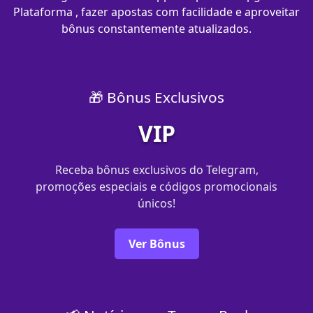
Plataforma , fazer apostas com facilidade e aproveitar
bônus constantemente atualizados.
🎁 Bônus Exclusivos
VIP
Receba bônus exclusivos do Telegram,
promoções especiais e códigos promocionais
únicos!
Ver Bônus