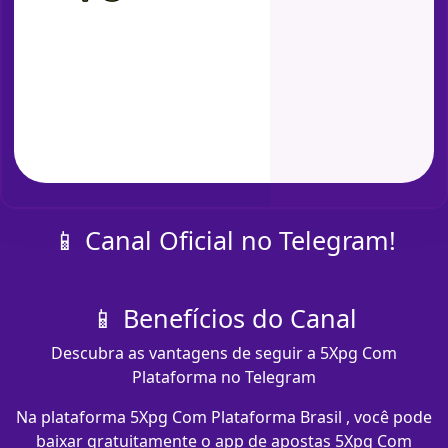
📱 Canal Oficial no Telegram!
📱 Benefícios do Canal
Descubra as vantagens de seguir a 5Xpg Com
Plataforma no Telegram
Na plataforma 5Xpg Com Plataforma Brasil , você pode
baixar gratuitamente o app de apostas 5Xpg Com