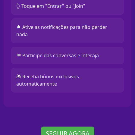
👆 Toque em "Entrar" ou "Join"
🔔 Ative as notificações para não perder
nada
💬 Participe das conversas e interaja
🎁 Receba bônus exclusivos
automaticamente
SEGUIR AGORA