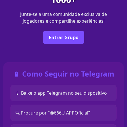
Junte-se a uma comunidade exclusiva de
jogadores e compartilhe experiências!
Entrar Grupo
📱 Como Seguir no Telegram
📱 Baixe o app Telegram no seu dispositivo
🔍 Procure por "@666U APPOficial"