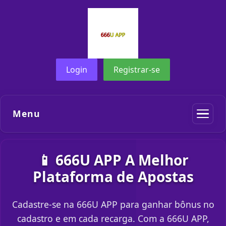
Login
Registrar-se
Menu
📱 666U APP A Melhor
Plataforma de Apostas
Cadastre-se na 666U APP para ganhar bônus no
cadastro e em cada recarga. Com a 666U APP,