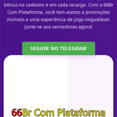
bônus no cadastro e em cada recarga. Com a 66Br
Com Plataforma, você tem acesso a promoções
incríveis e uma experiência de jogo inigualável.
Junte-se aos vencedores agora!
SEGUIR NO TELEGRAM