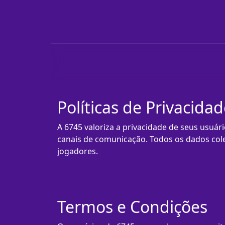
Políticas de Privacida
A 6745 valoriza a privacidade de seus usuá
canais de comunicação. Todos os dados cole
jogadores.
Termos e Condições