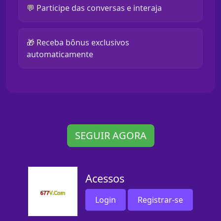
💬 Participe das conversas e interaja
🎁 Receba bônus exclusivos
automaticamente
SEGUIR AGORA
Acessos
Login
Registrar-se