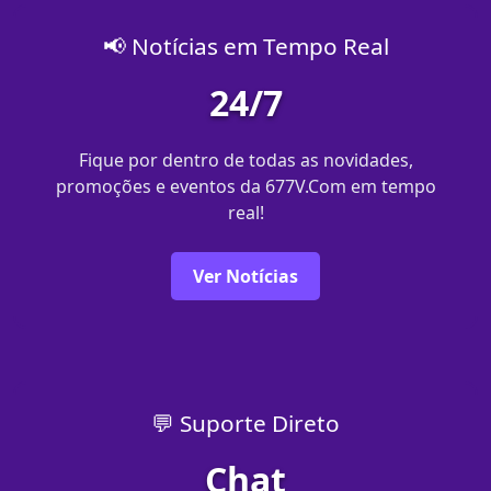
📢 Notícias em Tempo Real
24/7
Fique por dentro de todas as novidades,
promoções e eventos da 677V.Com em tempo
real!
Ver Notícias
💬 Suporte Direto
Chat