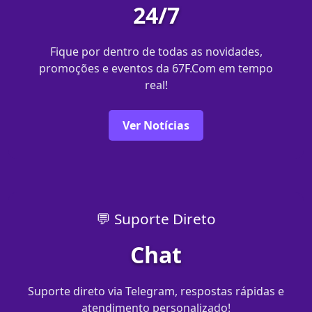
24/7
Fique por dentro de todas as novidades,
promoções e eventos da 67F.Com em tempo
real!
Ver Notícias
💬 Suporte Direto
Chat
Suporte direto via Telegram, respostas rápidas e
atendimento personalizado!