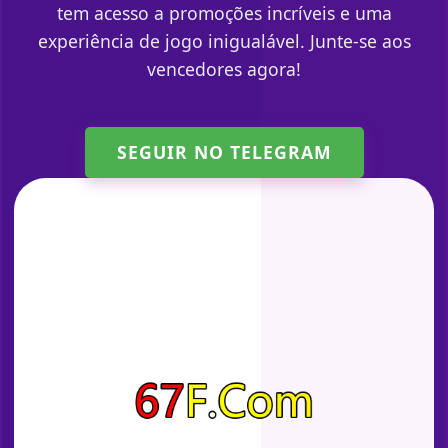
tem acesso a promoções incríveis e uma
experiência de jogo inigualável. Junte-se aos
vencedores agora!
SEGUIR NO TELEGRAM