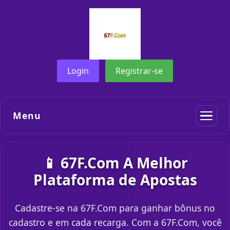
Login
Registrar-se
Menu
📱 67F.Com A Melhor
Plataforma de Apostas
Cadastre-se na 67F.Com para ganhar bônus no
cadastro e em cada recarga. Com a 67F.Com, você