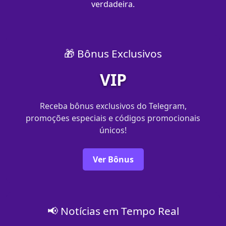
verdadeira.
🎁 Bônus Exclusivos
VIP
Receba bônus exclusivos do Telegram,
promoções especiais e códigos promocionais
únicos!
Ver Bônus
📢 Notícias em Tempo Real