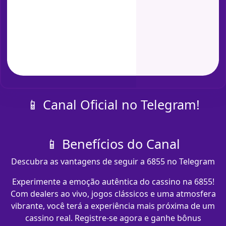
📱 Canal Oficial no Telegram!
📱 Benefícios do Canal
Descubra as vantagens de seguir a 6855 no Telegram
Experimente a emoção autêntica do cassino na 6855!
Com dealers ao vivo, jogos clássicos e uma atmosfera
vibrante, você terá a experiência mais próxima de um
cassino real. Registre-se agora e ganhe bônus