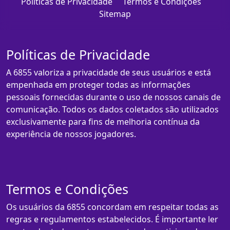
Políticas de Privacidade
Termos e Condições
Sitemap
Políticas de Privacidade
A 6855 valoriza a privacidade de seus usuários e está
empenhada em proteger todas as informações
pessoais fornecidas durante o uso de nossos canais de
comunicação. Todos os dados coletados são utilizados
exclusivamente para fins de melhoria contínua da
experiência de nossos jogadores.
Termos e Condições
Os usuários da 6855 concordam em respeitar todas as
regras e regulamentos estabelecidos. É importante ler