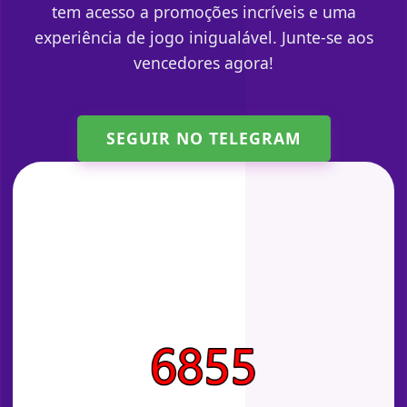
tem acesso a promoções incríveis e uma
experiência de jogo inigualável. Junte-se aos
vencedores agora!
SEGUIR NO TELEGRAM