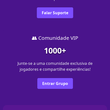
Falar Suporte
👥 Comunidade VIP
1000+
Junte-se a uma comunidade exclusiva de
jogadores e compartilhe experiências!
Entrar Grupo