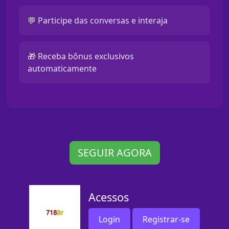
💬 Participe das conversas e interaja
🎁 Receba bônus exclusivos
automaticamente
SEGUIR AGORA
Acessos
Login
Registrar-se