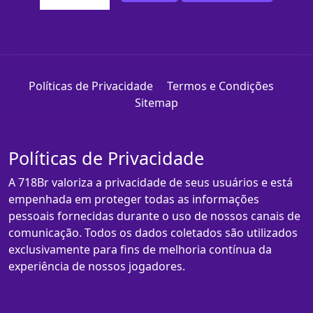
Políticas de Privacidade
Termos e Condições
Sitemap
Políticas de Privacidade
A 718Br valoriza a privacidade de seus usuários e está
empenhada em proteger todas as informações
pessoais fornecidas durante o uso de nossos canais de
comunicação. Todos os dados coletados são utilizados
exclusivamente para fins de melhoria contínua da
experiência de nossos jogadores.