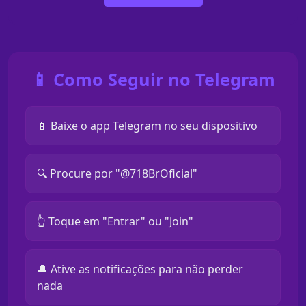
📱 Como Seguir no Telegram
📱 Baixe o app Telegram no seu dispositivo
🔍 Procure por "@718BrOficial"
👆 Toque em "Entrar" ou "Join"
🔔 Ative as notificações para não perder
nada