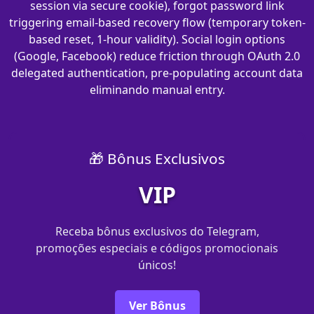
session via secure cookie), forgot password link
triggering email-based recovery flow (temporary token-
based reset, 1-hour validity). Social login options
(Google, Facebook) reduce friction through OAuth 2.0
delegated authentication, pre-populating account data
eliminando manual entry.
🎁 Bônus Exclusivos
VIP
Receba bônus exclusivos do Telegram,
promoções especiais e códigos promocionais
únicos!
Ver Bônus