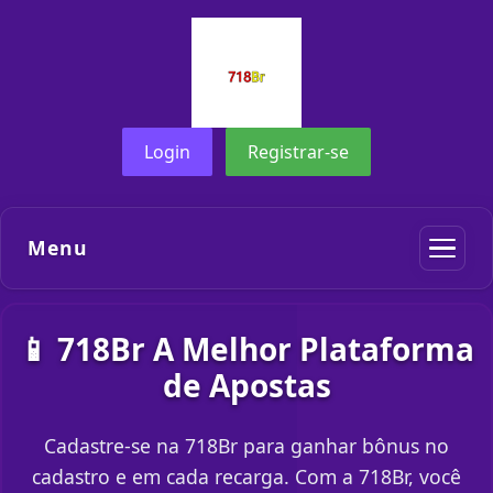
Login
Registrar-se
Menu
📱 718Br A Melhor Plataforma
de Apostas
Cadastre-se na 718Br para ganhar bônus no
cadastro e em cada recarga. Com a 718Br, você