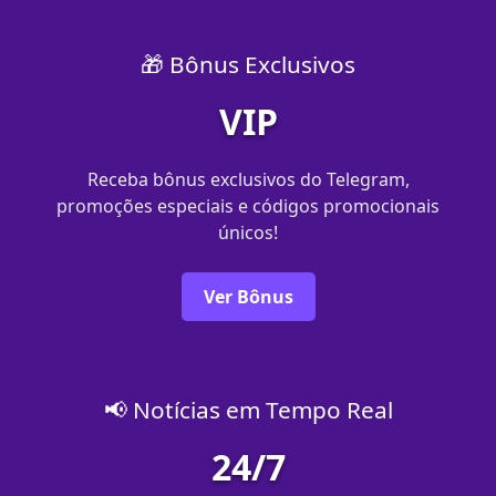
🎁 Bônus Exclusivos
VIP
Receba bônus exclusivos do Telegram,
promoções especiais e códigos promocionais
únicos!
Ver Bônus
📢 Notícias em Tempo Real
24/7