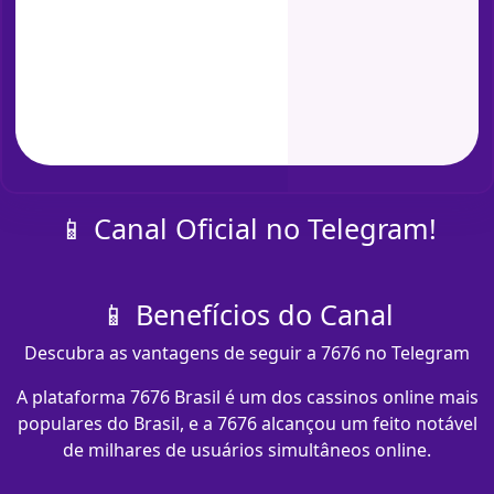
📱 Canal Oficial no Telegram!
📱 Benefícios do Canal
Descubra as vantagens de seguir a 7676 no Telegram
A plataforma 7676 Brasil é um dos cassinos online mais
populares do Brasil, e a 7676 alcançou um feito notável
de milhares de usuários simultâneos online.