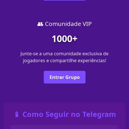
👥 Comunidade VIP
1000+
Junte-se a uma comunidade exclusiva de
jogadores e compartilhe experiências!
Entrar Grupo
📱 Como Seguir no Telegram