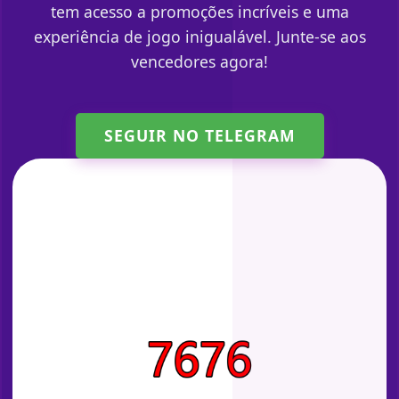
tem acesso a promoções incríveis e uma
experiência de jogo inigualável. Junte-se aos
vencedores agora!
SEGUIR NO TELEGRAM