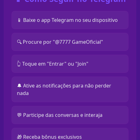
📱 Baixe o app Telegram no seu dispositivo
🔍 Procure por "@7777 GameOficial"
👆 Toque em "Entrar" ou "Join"
🔔 Ative as notificações para não perder
nada
💬 Participe das conversas e interaja
🎁 Receba bônus exclusivos