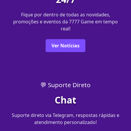
Fique por dentro de todas as novidades,
promoções e eventos da 7777 Game em tempo
real!
Ver Notícias
💬 Suporte Direto
Chat
Suporte direto via Telegram, respostas rápidas e
atendimento personalizado!