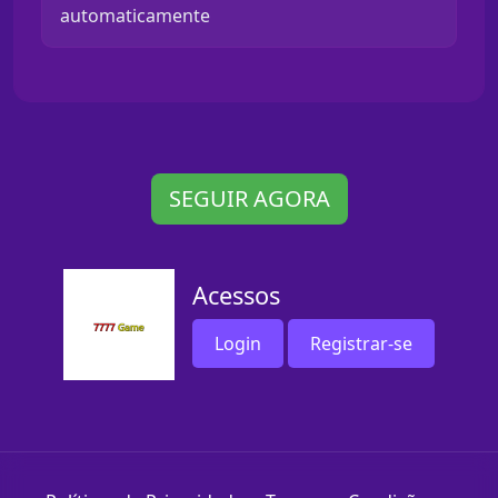
automaticamente
SEGUIR AGORA
Acessos
Login
Registrar-se