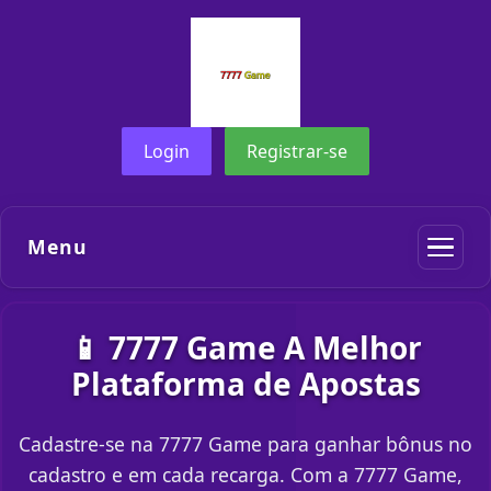
Login
Registrar-se
Menu
📱 7777 Game A Melhor
Plataforma de Apostas
Cadastre-se na 7777 Game para ganhar bônus no
cadastro e em cada recarga. Com a 7777 Game,