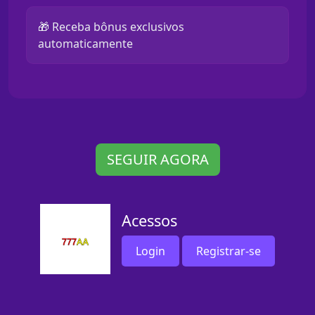
🎁 Receba bônus exclusivos
automaticamente
SEGUIR AGORA
Acessos
Login
Registrar-se