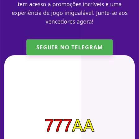
tem acesso a promoções incríveis e uma
experiência de jogo inigualável. Junte-se aos
vencedores agora!
SEGUIR NO TELEGRAM