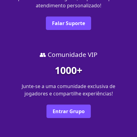
atendimento personalizado!
Falar Suporte
👥 Comunidade VIP
1000+
Junte-se a uma comunidade exclusiva de
jogadores e compartilhe experiências!
Entrar Grupo