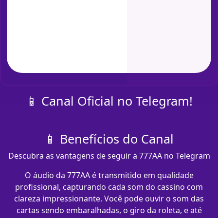
📱 Canal Oficial no Telegram!
📱 Benefícios do Canal
Descubra as vantagens de seguir a 777AA no Telegram
O áudio da 777AA é transmitido em qualidade
profissional, capturando cada som do cassino com
clareza impressionante. Você pode ouvir o som das
cartas sendo embaralhadas, o giro da roleta, e até