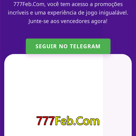
777Feb.Com, você tem acesso a promoções
incríveis e uma experiência de jogo inigualável.
Junte-se aos vencedores agora!
SEGUIR NO TELEGRAM