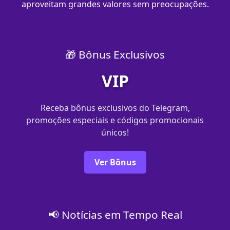
aproveitam grandes valores sem preocupações.
🎁 Bônus Exclusivos
VIP
Receba bônus exclusivos do Telegram,
promoções especiais e códigos promocionais
únicos!
Ver Bônus
📢 Notícias em Tempo Real