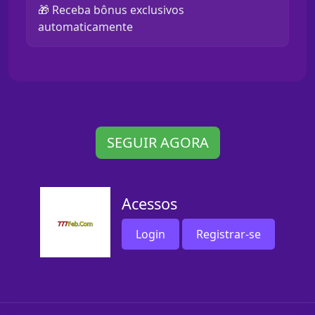
🎁 Receba bônus exclusivos
automaticamente
SEGUIR AGORA
Acessos
Login
Registrar-se