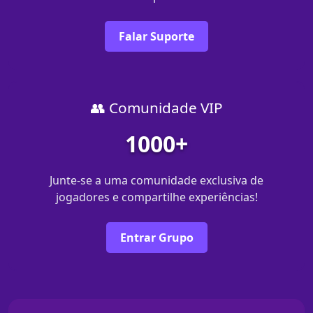
Falar Suporte
👥 Comunidade VIP
1000+
Junte-se a uma comunidade exclusiva de
jogadores e compartilhe experiências!
Entrar Grupo