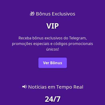
🎁 Bônus Exclusivos
VIP
Receba bônus exclusivos do Telegram,
promoções especiais e códigos promocionais
únicos!
Ver Bônus
📢 Notícias em Tempo Real
24/7