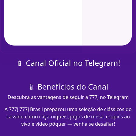
📱 Canal Oficial no Telegram!
📱 Benefícios do Canal
Descubra as vantagens de seguir a 777J no Telegram
A 777J 777J Brasil preparou uma seleção de clássicos do
cassino como caça-níqueis, jogos de mesa, crupiês ao
vivo e vídeo pôquer — venha se desafiar!