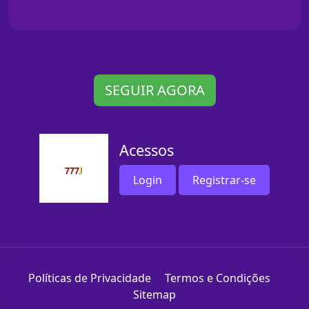
SEGUIR AGORA
Acessos
Login
Registrar-se
Políticas de Privacidade
Termos e Condições
Sitemap