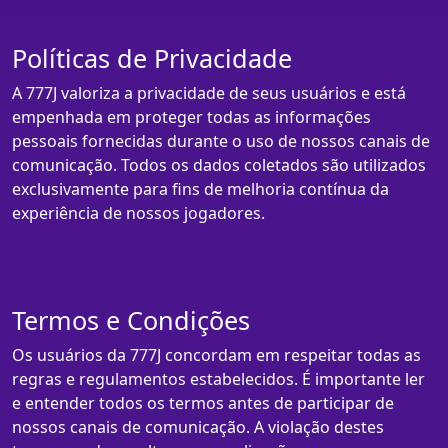
Políticas de Privacidade
A 777J valoriza a privacidade de seus usuários e está
empenhada em proteger todas as informações
pessoais fornecidas durante o uso de nossos canais de
comunicação. Todos os dados coletados são utilizados
exclusivamente para fins de melhoria contínua da
experiência de nossos jogadores.
Termos e Condições
Os usuários da 777J concordam em respeitar todas as
regras e regulamentos estabelecidos. É importante ler
e entender todos os termos antes de participar de
nossos canais de comunicação. A violação destes