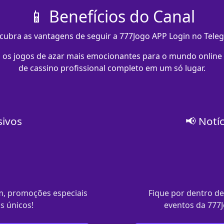
📱 Benefícios do Canal
cubra as vantagens de seguir a 777Jogo APP Login no Tele
az os jogos de azar mais emocionantes para o mundo online
de cassino profissional completo em um só lugar.
sivos
📢 Notí
m, promoções especiais
Fique por dentro d
s únicos!
eventos da 777