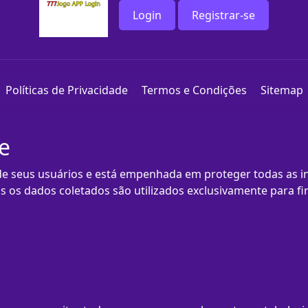
Login
Registrar-se
Políticas de Privacidade
Termos e Condições
Sitemap
de
 de seus usuários e está empenhada em proteger todas as 
 os dados coletados são utilizados exclusivamente para fi