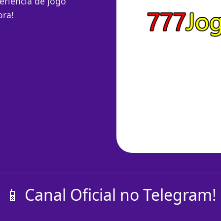
eriência de jogo
ora!
📱 Canal Oficial no Telegram!