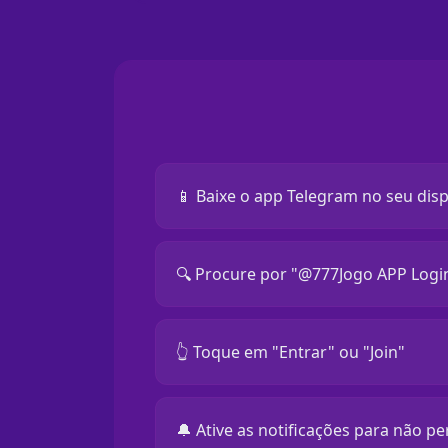
📱 Baixe o app Telegram no seu disp
🔍 Procure por "@777Jogo APP Login
👆 Toque em "Entrar" ou "Join"
🔔 Ative as notificações para não p