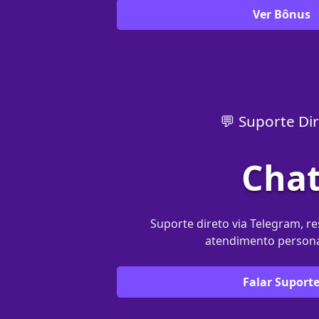
Ver Bônus
💬 Suporte Di
Cha
Suporte direto via Telegram, r
atendimento persona
Falar Suport