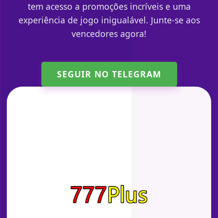
tem acesso a promoções incríveis e uma
experiência de jogo inigualável. Junte-se aos
vencedores agora!
SEGUIR NO TELEGRAM