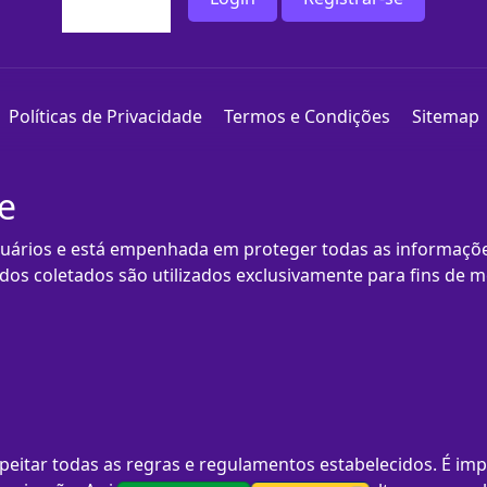
Políticas de Privacidade
Termos e Condições
Sitemap
de
 usuários e está empenhada em proteger todas as informaçõ
os coletados são utilizados exclusivamente para fins de m
eitar todas as regras e regulamentos estabelecidos. É imp