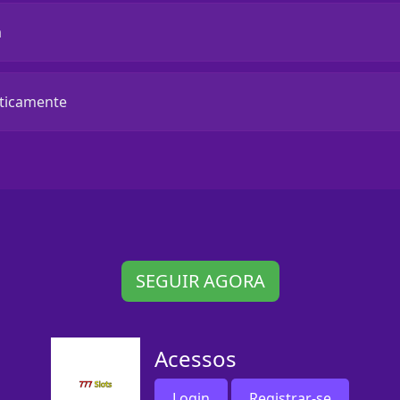
a
aticamente
SEGUIR AGORA
Acessos
Login
Registrar-se