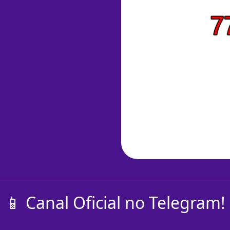
📱 Canal Oficial no Telegram!