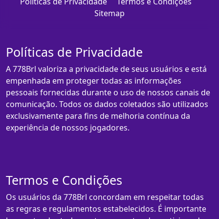
Políticas de Privacidade
Termos e Condições
Sitemap
Políticas de Privacidade
A 778Brl valoriza a privacidade de seus usuários e está
empenhada em proteger todas as informações
pessoais fornecidas durante o uso de nossos canais de
comunicação. Todos os dados coletados são utilizados
exclusivamente para fins de melhoria contínua da
experiência de nossos jogadores.
Termos e Condições
Os usuários da 778Brl concordam em respeitar todas
as regras e regulamentos estabelecidos. É importante