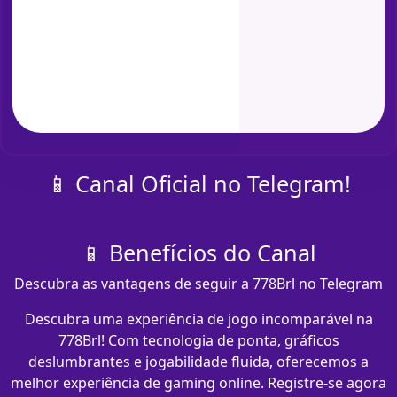
📱 Canal Oficial no Telegram!
📱 Benefícios do Canal
Descubra as vantagens de seguir a 778Brl no Telegram
Descubra uma experiência de jogo incomparável na
778Brl! Com tecnologia de ponta, gráficos
deslumbrantes e jogabilidade fluida, oferecemos a
melhor experiência de gaming online. Registre-se agora