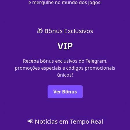
e mergulhe no mundo dos jogos!
🎁 Bônus Exclusivos
VIP
Receba bônus exclusivos do Telegram,
promoções especiais e códigos promocionais
únicos!
Ver Bônus
📢 Notícias em Tempo Real