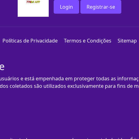
Login
Registrar-se
Políticas de Privacidade
Termos e Condições
Sitemap
de
s usuários e está empenhada em proteger todas as informaç
os coletados são utilizados exclusivamente para fins de m