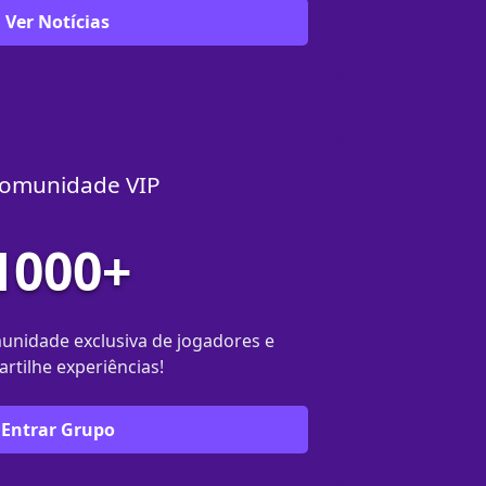
Ver Notícias
Comunidade VIP
1000+
unidade exclusiva de jogadores e
rtilhe experiências!
Entrar Grupo