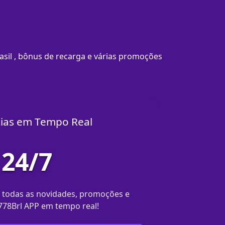
m
asil , bônus de recarga e várias promoções
cias em Tempo Real
24/7
e todas as novidades, promoções e
778Brl APP em tempo real!