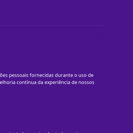
ões pessoais fornecidas durante o uso de
elhoria contínua da experiência de nossos