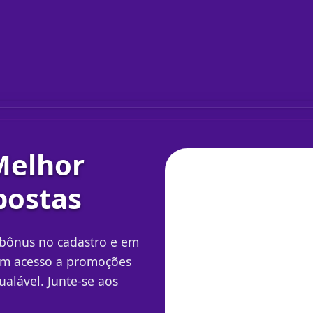
Melhor
postas
 bônus no cadastro e em
tem acesso a promoções
ualável. Junte-se aos