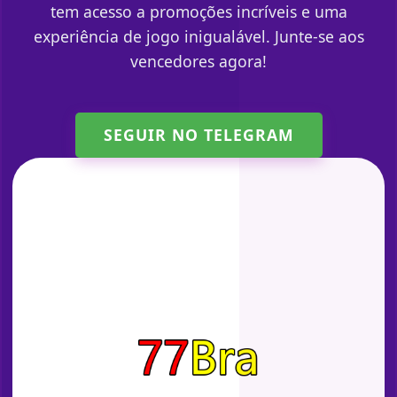
tem acesso a promoções incríveis e uma
experiência de jogo inigualável. Junte-se aos
vencedores agora!
SEGUIR NO TELEGRAM