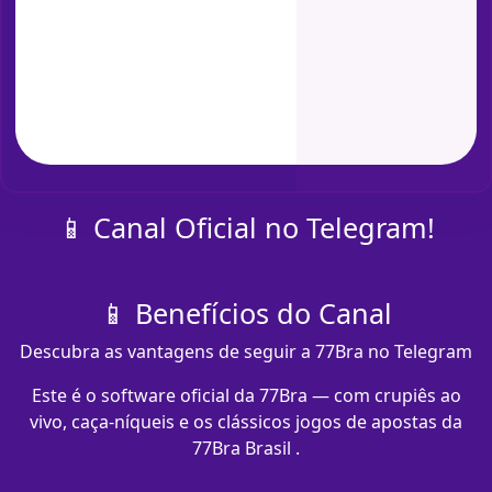
📱 Canal Oficial no Telegram!
📱 Benefícios do Canal
Descubra as vantagens de seguir a 77Bra no Telegram
Este é o software oficial da 77Bra — com crupiês ao
vivo, caça-níqueis e os clássicos jogos de apostas da
77Bra Brasil .