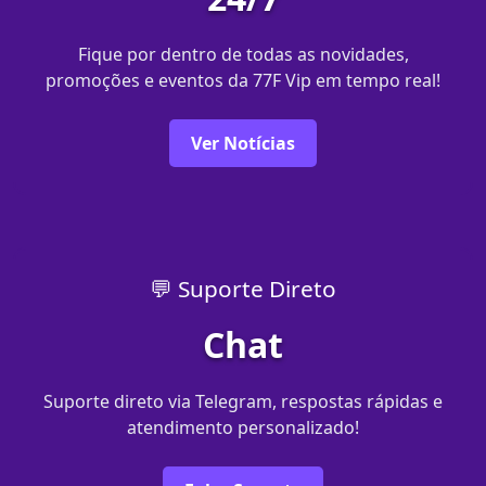
Fique por dentro de todas as novidades,
promoções e eventos da 77F Vip em tempo real!
Ver Notícias
💬 Suporte Direto
Chat
Suporte direto via Telegram, respostas rápidas e
atendimento personalizado!