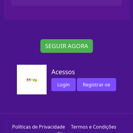
SEGUIR AGORA
Acessos
Login
Registrar-se
Políticas de Privacidade
Termos e Condições