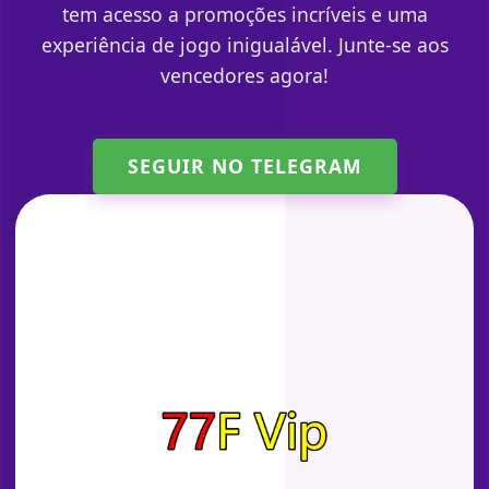
tem acesso a promoções incríveis e uma
experiência de jogo inigualável. Junte-se aos
vencedores agora!
SEGUIR NO TELEGRAM