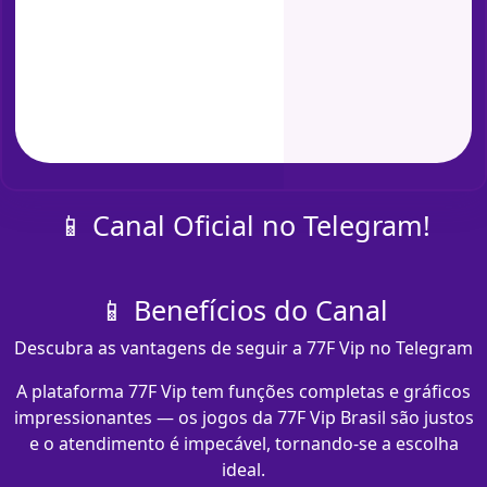
📱 Canal Oficial no Telegram!
📱 Benefícios do Canal
Descubra as vantagens de seguir a 77F Vip no Telegram
A plataforma 77F Vip tem funções completas e gráficos
impressionantes — os jogos da 77F Vip Brasil são justos
e o atendimento é impecável, tornando-se a escolha
ideal.