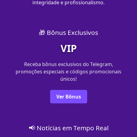
integridade e profissionalismo.
🎁 Bônus Exclusivos
VIP
Receba bônus exclusivos do Telegram,
promoções especiais e códigos promocionais
únicos!
Ver Bônus
📢 Notícias em Tempo Real