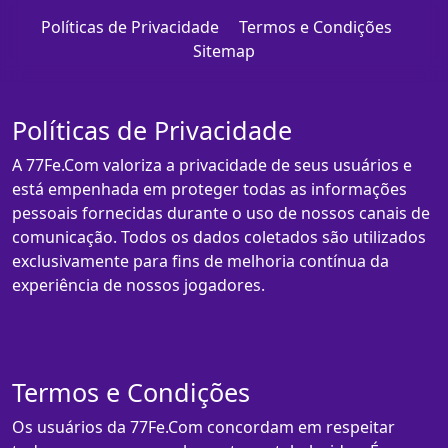
Políticas de Privacidade
Termos e Condições
Sitemap
Políticas de Privacidade
A 77Fe.Com valoriza a privacidade de seus usuários e
está empenhada em proteger todas as informações
pessoais fornecidas durante o uso de nossos canais de
comunicação. Todos os dados coletados são utilizados
exclusivamente para fins de melhoria contínua da
experiência de nossos jogadores.
Termos e Condições
Os usuários da 77Fe.Com concordam em respeitar