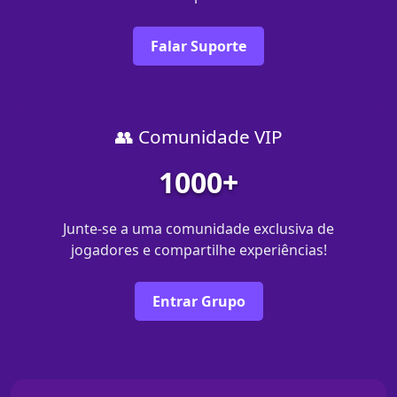
Falar Suporte
👥 Comunidade VIP
1000+
Junte-se a uma comunidade exclusiva de
jogadores e compartilhe experiências!
Entrar Grupo