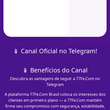
📱 Canal Oficial no Telegram!
📱 Benefícios do Canal
Descubra as vantagens de seguir a 77Fe.Com no
Telegram
A plataforma 77Fe.Com Brasil coloca os interesses dos
clientes em primeiro plano — a 77Fe.Com mantém
firme seu compromisso com segurança, estabilidade,