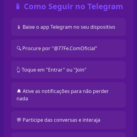
📱 Como Seguir no Telegram
📱 Baixe o app Telegram no seu dispositivo
🔍 Procure por "@77Fe.ComOficial"
👆 Toque em "Entrar" ou "Join"
🔔 Ative as notificações para não perder
nada
💬 Participe das conversas e interaja