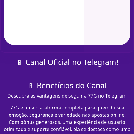
📱 Canal Oficial no Telegram!
📱 Benefícios do Canal
Descubra as vantagens de seguir a 77G no Telegram
77G é uma plataforma completa para quem busca
emoção, segurança e variedade nas apostas online.
Com bônus generosos, uma experiência de usuário
otimizada e suporte confiável, ela se destaca como uma