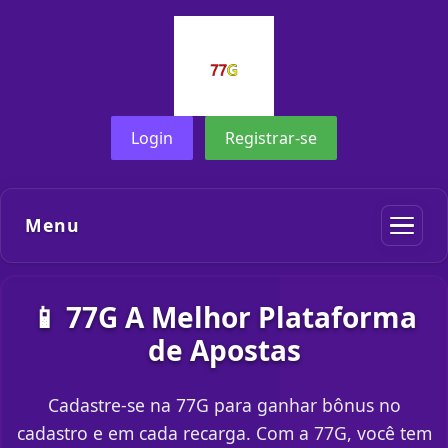
Login
Registrar-se
Menu
📱 77G A Melhor Plataforma
de Apostas
Cadastre-se na 77G para ganhar bônus no
cadastro e em cada recarga. Com a 77G, você tem