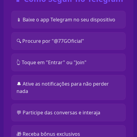
📱 Baixe o app Telegram no seu dispositivo
🔍 Procure por "@77GOficial"
👆 Toque em "Entrar" ou "Join"
🔔 Ative as notificações para não perder
nada
💬 Participe das conversas e interaja
🎁 Receba bônus exclusivos