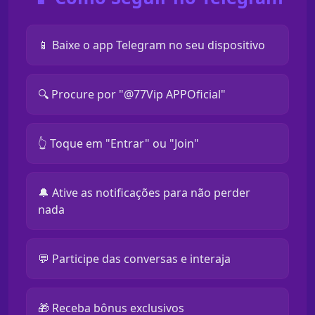
📱 Baixe o app Telegram no seu dispositivo
🔍 Procure por "@77Vip APPOficial"
👆 Toque em "Entrar" ou "Join"
🔔 Ative as notificações para não perder
nada
💬 Participe das conversas e interaja
🎁 Receba bônus exclusivos