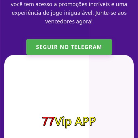
você tem acesso a promoções incríveis e uma
experiência de jogo inigualável. Junte-se aos
vencedores agora!
SEGUIR NO TELEGRAM