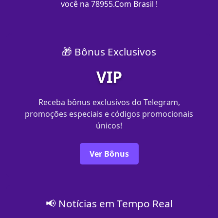
você na 78955.Com Brasil !
🎁 Bônus Exclusivos
VIP
Receba bônus exclusivos do Telegram,
promoções especiais e códigos promocionais
únicos!
Ver Bônus
📢 Notícias em Tempo Real