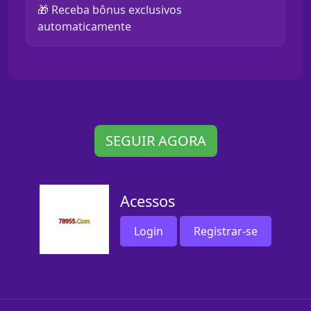
🎁 Receba bônus exclusivos
automaticamente
SEGUIR AGORA
Acessos
Login
Registrar-se