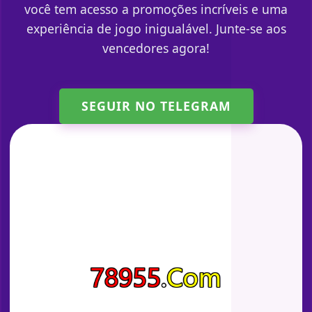
você tem acesso a promoções incríveis e uma
experiência de jogo inigualável. Junte-se aos
vencedores agora!
SEGUIR NO TELEGRAM