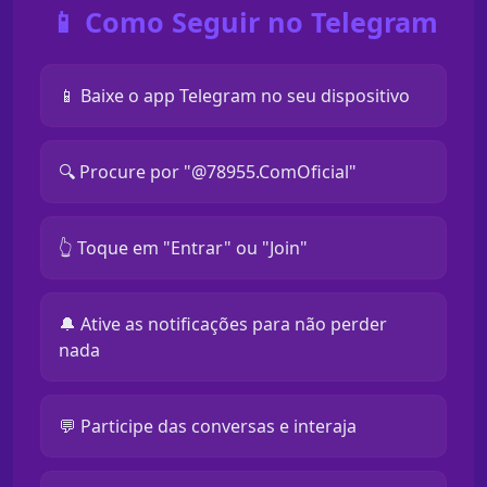
📱 Como Seguir no Telegram
📱 Baixe o app Telegram no seu dispositivo
🔍 Procure por "@78955.ComOficial"
👆 Toque em "Entrar" ou "Join"
🔔 Ative as notificações para não perder
nada
💬 Participe das conversas e interaja